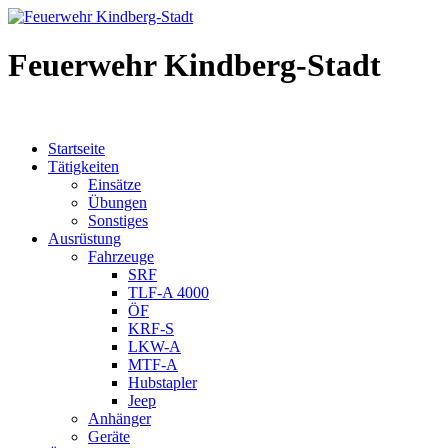
Feuerwehr Kindberg-Stadt
Startseite
Tätigkeiten
Einsätze
Übungen
Sonstiges
Ausrüstung
Fahrzeuge
SRF
TLF-A 4000
ÖF
KRF-S
LKW-A
MTF-A
Hubstapler
Jeep
Anhänger
Geräte