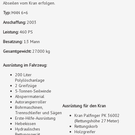
Abseilen vom Kran erfolgen.
Typ:
MAN 6×6
Anschaffung:
2003
Leistung:
460 PS
Besatzung:
1:3 Mann
Gesamtgewicht:
27.000 kg
Ausrüstung im Fahrzeug:
200 Liter
Polylöschanlage
2 Greifzüge
5-Tonnen-Seilwinde
Absperrmaterial
Autorangierroller
Ausrüstung für den Kran
Bohrmaschinen,
Trennschleifer und Sägen
Kran Palfinger PK 36002
Erste-Hilfe-Ausrüstung
(Rettungshöhe 27 Meter)
Hebekissen
Rettungskorb
Hydraulisches
Holzgreifer
Rettungsgerät