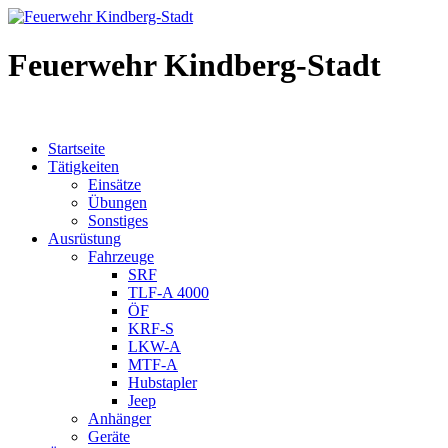
Feuerwehr Kindberg-Stadt
Startseite
Tätigkeiten
Einsätze
Übungen
Sonstiges
Ausrüstung
Fahrzeuge
SRF
TLF-A 4000
ÖF
KRF-S
LKW-A
MTF-A
Hubstapler
Jeep
Anhänger
Geräte