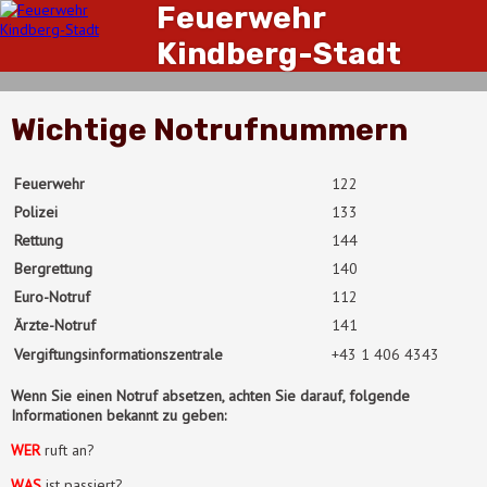
Feuerwehr
Kindberg-Stadt
Wichtige Notrufnummern
Feuerwehr
122
Polizei
133
Rettung
144
Bergrettung
140
Euro-Notruf
112
Ärzte-Notruf
141
Vergiftungs
informationszentrale
+43 1 406 4343
Wenn Sie einen Notruf absetzen, achten Sie darauf, folgende
Informationen bekannt zu geben:
WER
ruft an?
WAS
ist passiert?