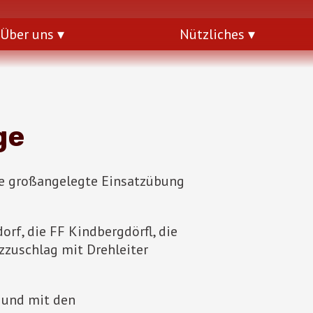
Über uns
Nützliches
ge
ne großangelegte Einsatzübung
rf, die FF Kindbergdörfl, die
zuschlag mit Drehleiter
 und mit den