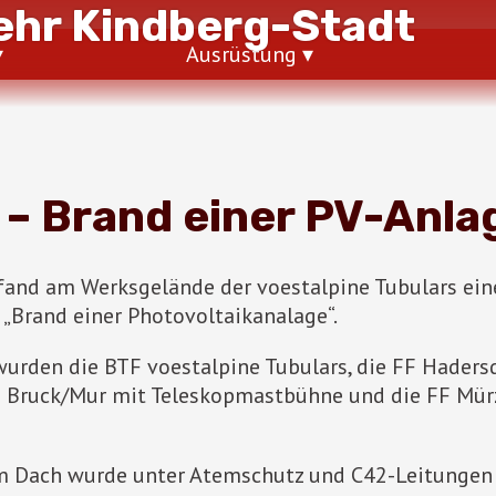
hr Kindberg-Stadt
Ausrüstung
– Brand einer PV-Anla
fand am Werksgelände der voestalpine Tubulars ei
 „Brand einer Photovoltaikanalage“.
rden die BTF voestalpine Tubulars, die FF Hadersdo
F Bruck/Mur mit Teleskopmastbühne und die FF Mürz
m Dach wurde unter Atemschutz und C42-Leitungen