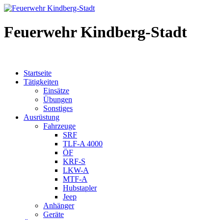
Feuerwehr Kindberg-Stadt
Startseite
Tätigkeiten
Einsätze
Übungen
Sonstiges
Ausrüstung
Fahrzeuge
SRF
TLF-A 4000
ÖF
KRF-S
LKW-A
MTF-A
Hubstapler
Jeep
Anhänger
Geräte