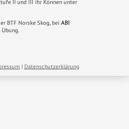
fe II und III ihr Können unter
der BTF Norske Skog, bei
ABI
d Übung.
pressum
Datenschutzerklärung