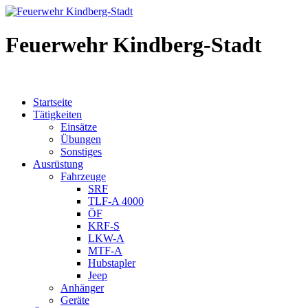
Feuerwehr Kindberg-Stadt
Startseite
Tätigkeiten
Einsätze
Übungen
Sonstiges
Ausrüstung
Fahrzeuge
SRF
TLF-A 4000
ÖF
KRF-S
LKW-A
MTF-A
Hubstapler
Jeep
Anhänger
Geräte