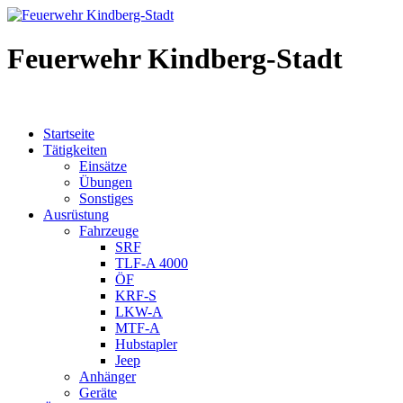
Feuerwehr Kindberg-Stadt
Startseite
Tätigkeiten
Einsätze
Übungen
Sonstiges
Ausrüstung
Fahrzeuge
SRF
TLF-A 4000
ÖF
KRF-S
LKW-A
MTF-A
Hubstapler
Jeep
Anhänger
Geräte