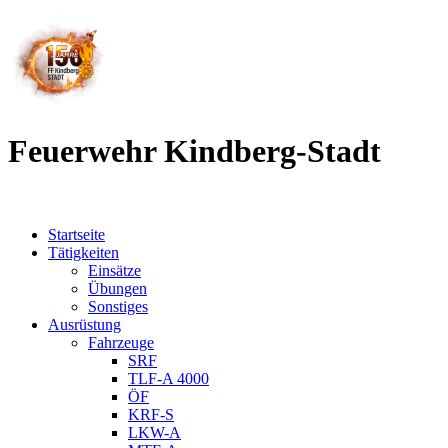
Feuerwehr Kindberg-Stadt
Startseite
Tätigkeiten
Einsätze
Übungen
Sonstiges
Ausrüstung
Fahrzeuge
SRF
TLF-A 4000
ÖF
KRF-S
LKW-A