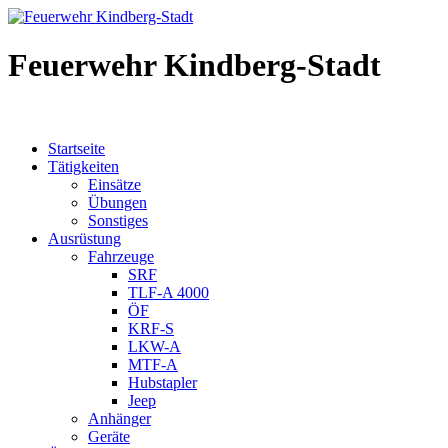
Feuerwehr Kindberg-Stadt
Startseite
Tätigkeiten
Einsätze
Übungen
Sonstiges
Ausrüstung
Fahrzeuge
SRF
TLF-A 4000
ÖF
KRF-S
LKW-A
MTF-A
Hubstapler
Jeep
Anhänger
Geräte