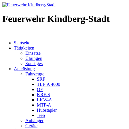
Feuerwehr Kindberg-Stadt
Startseite
Tätigkeiten
Einsätze
Übungen
Sonstiges
Ausrüstung
Fahrzeuge
SRF
TLF-A 4000
ÖF
KRF-S
LKW-A
MTF-A
Hubstapler
Jeep
Anhänger
Geräte