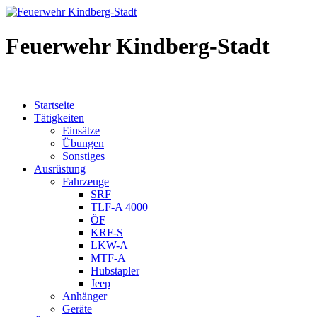
Feuerwehr Kindberg-Stadt
Startseite
Tätigkeiten
Einsätze
Übungen
Sonstiges
Ausrüstung
Fahrzeuge
SRF
TLF-A 4000
ÖF
KRF-S
LKW-A
MTF-A
Hubstapler
Jeep
Anhänger
Geräte