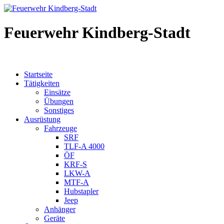
Feuerwehr Kindberg-Stadt
Startseite
Tätigkeiten
Einsätze
Übungen
Sonstiges
Ausrüstung
Fahrzeuge
SRF
TLF-A 4000
ÖF
KRF-S
LKW-A
MTF-A
Hubstapler
Jeep
Anhänger
Geräte