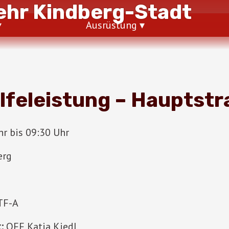
hr Kindberg-Stadt
Ausrüstung
lfeleistung – Hauptstr
r bis 09:30 Uhr
erg
TF-A
:
OFF Katja Kiedl