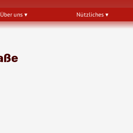
Über uns
Nützliches
aße