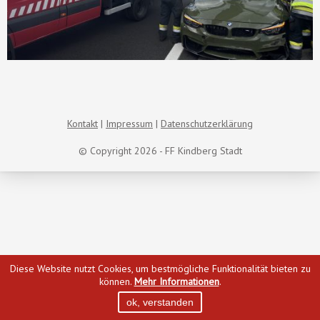
Kontakt
Impressum
Datenschutzerklärung
© Copyright 2026 - FF Kindberg Stadt
Diese Website nutzt Cookies, um bestmögliche Funktionalität bieten zu
können.
Mehr Informationen
.
ok, verstanden