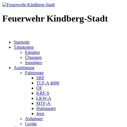
Feuerwehr Kindberg-Stadt
Startseite
Tätigkeiten
Einsätze
Übungen
Sonstiges
Ausrüstung
Fahrzeuge
SRF
TLF-A 4000
ÖF
KRF-S
LKW-A
MTF-A
Hubstapler
Jeep
Anhänger
Geräte