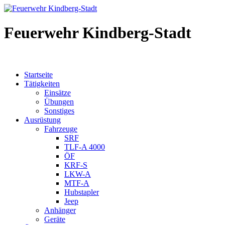
Feuerwehr Kindberg-Stadt
Startseite
Tätigkeiten
Einsätze
Übungen
Sonstiges
Ausrüstung
Fahrzeuge
SRF
TLF-A 4000
ÖF
KRF-S
LKW-A
MTF-A
Hubstapler
Jeep
Anhänger
Geräte