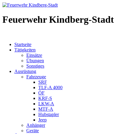
Feuerwehr Kindberg-Stadt
Startseite
Tätigkeiten
Einsätze
Übungen
Sonstiges
Ausrüstung
Fahrzeuge
SRF
TLF-A 4000
ÖF
KRF-S
LKW-A
MTF-A
Hubstapler
Jeep
Anhänger
Geräte