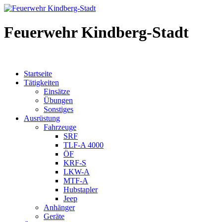
Feuerwehr Kindberg-Stadt
Startseite
Tätigkeiten
Einsätze
Übungen
Sonstiges
Ausrüstung
Fahrzeuge
SRF
TLF-A 4000
ÖF
KRF-S
LKW-A
MTF-A
Hubstapler
Jeep
Anhänger
Geräte