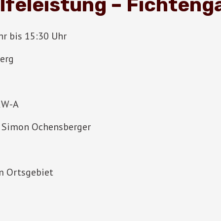
lfeleistung – Fichteng
r bis 15:30 Uhr
berg
LKW-A
Simon Ochensberger
m Ortsgebiet