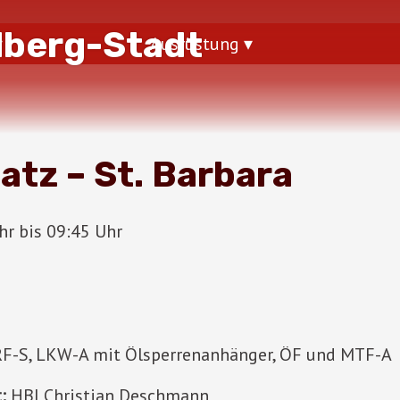
dberg-Stadt
Ausrüstung
atz – St. Barbara
r bis 09:45 Uhr
RF-S, LKW-A mit Ölsperrenanhänger, ÖF und MTF-A
:
HBI Christian Deschmann