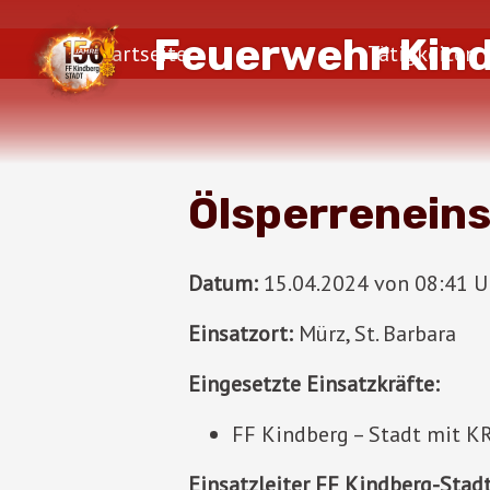
Feuerwehr Kin
Startseite
Tätigkeiten
Ölsperreneins
Datum:
15.04.2024 von 08:41 Uh
Einsatzort:
Mürz, St. Barbara
Eingesetzte Einsatzkräfte:
FF Kindberg – Stadt mit K
Einsatzleiter FF Kindberg-Stadt