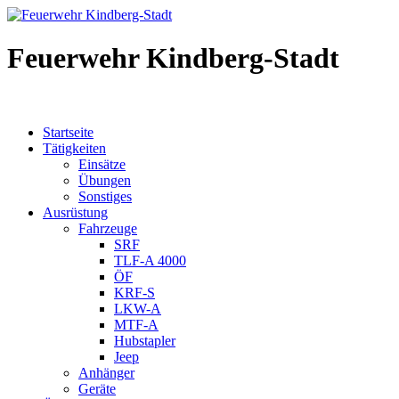
Feuerwehr Kindberg-Stadt
Startseite
Tätigkeiten
Einsätze
Übungen
Sonstiges
Ausrüstung
Fahrzeuge
SRF
TLF-A 4000
ÖF
KRF-S
LKW-A
MTF-A
Hubstapler
Jeep
Anhänger
Geräte