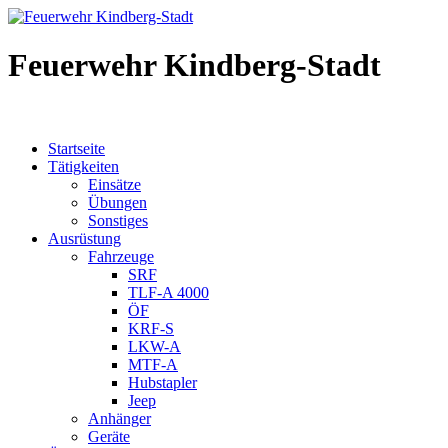
Feuerwehr Kindberg-Stadt
Startseite
Tätigkeiten
Einsätze
Übungen
Sonstiges
Ausrüstung
Fahrzeuge
SRF
TLF-A 4000
ÖF
KRF-S
LKW-A
MTF-A
Hubstapler
Jeep
Anhänger
Geräte