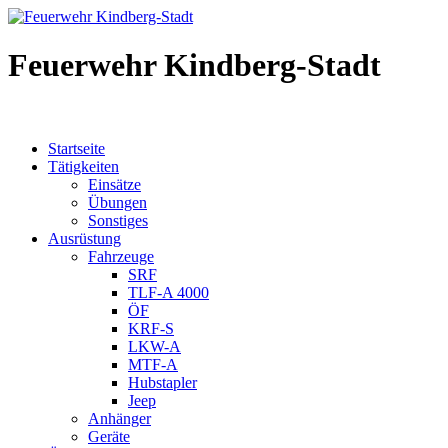
Feuerwehr Kindberg-Stadt
Startseite
Tätigkeiten
Einsätze
Übungen
Sonstiges
Ausrüstung
Fahrzeuge
SRF
TLF-A 4000
ÖF
KRF-S
LKW-A
MTF-A
Hubstapler
Jeep
Anhänger
Geräte