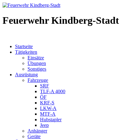
Feuerwehr Kindberg-Stadt
Startseite
Tätigkeiten
Einsätze
Übungen
Sonstiges
Ausrüstung
Fahrzeuge
SRF
TLF-A 4000
ÖF
KRF-S
LKW-A
MTF-A
Hubstapler
Jeep
Anhänger
Geräte