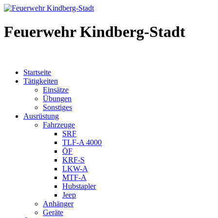
Feuerwehr Kindberg-Stadt
Startseite
Tätigkeiten
Einsätze
Übungen
Sonstiges
Ausrüstung
Fahrzeuge
SRF
TLF-A 4000
ÖF
KRF-S
LKW-A
MTF-A
Hubstapler
Jeep
Anhänger
Geräte