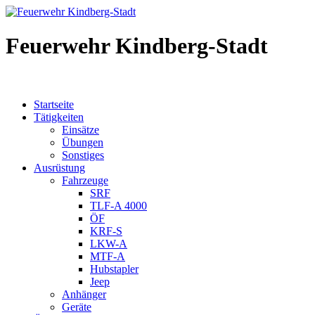
Feuerwehr Kindberg-Stadt
Startseite
Tätigkeiten
Einsätze
Übungen
Sonstiges
Ausrüstung
Fahrzeuge
SRF
TLF-A 4000
ÖF
KRF-S
LKW-A
MTF-A
Hubstapler
Jeep
Anhänger
Geräte