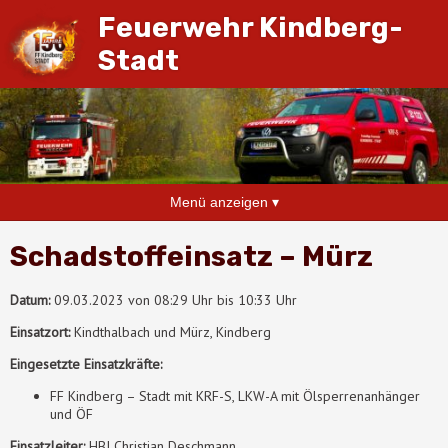
Feuerwehr Kindberg-
Stadt
Menü anzeigen ▾
Schadstoffeinsatz – Mürz
Datum:
09.03.2023 von 08:29 Uhr bis 10:33 Uhr
Einsatzort:
Kindthalbach und Mürz, Kindberg
Eingesetzte Einsatzkräfte:
FF Kindberg – Stadt mit KRF-S, LKW-A mit Ölsperrenanhänger
und ÖF
Einsatzleiter:
HBI Christian Deschmann