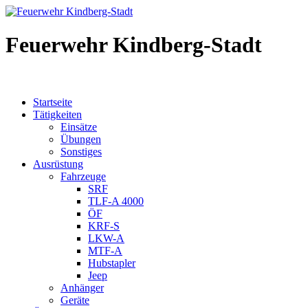
Feuerwehr Kindberg-Stadt
Startseite
Tätigkeiten
Einsätze
Übungen
Sonstiges
Ausrüstung
Fahrzeuge
SRF
TLF-A 4000
ÖF
KRF-S
LKW-A
MTF-A
Hubstapler
Jeep
Anhänger
Geräte