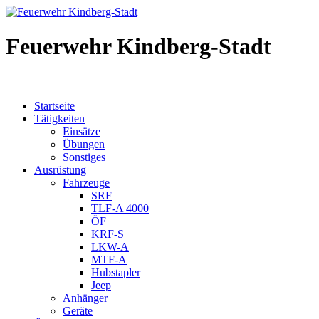
Feuerwehr Kindberg-Stadt
Startseite
Tätigkeiten
Einsätze
Übungen
Sonstiges
Ausrüstung
Fahrzeuge
SRF
TLF-A 4000
ÖF
KRF-S
LKW-A
MTF-A
Hubstapler
Jeep
Anhänger
Geräte