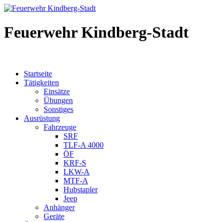
Feuerwehr Kindberg-Stadt
Startseite
Tätigkeiten
Einsätze
Übungen
Sonstiges
Ausrüstung
Fahrzeuge
SRF
TLF-A 4000
ÖF
KRF-S
LKW-A
MTF-A
Hubstapler
Jeep
Anhänger
Geräte