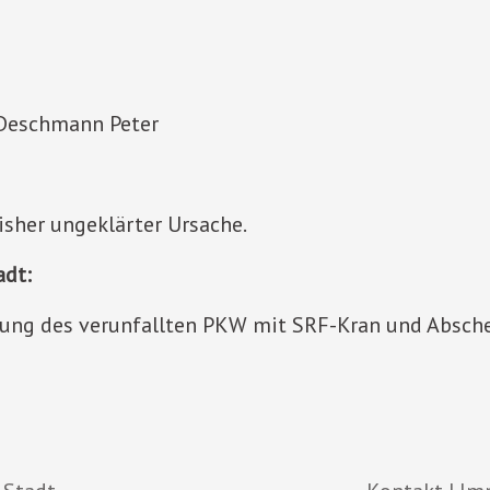
Deschmann Peter
isher ungeklärter Ursache.
adt:
rgung des verunfallten PKW mit SRF-Kran und Absc