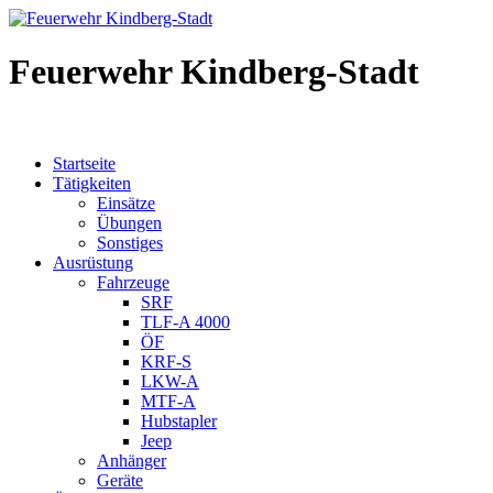
Feuerwehr Kindberg-Stadt
Startseite
Tätigkeiten
Einsätze
Übungen
Sonstiges
Ausrüstung
Fahrzeuge
SRF
TLF-A 4000
ÖF
KRF-S
LKW-A
MTF-A
Hubstapler
Jeep
Anhänger
Geräte