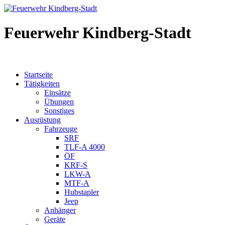
Feuerwehr Kindberg-Stadt
Startseite
Tätigkeiten
Einsätze
Übungen
Sonstiges
Ausrüstung
Fahrzeuge
SRF
TLF-A 4000
ÖF
KRF-S
LKW-A
MTF-A
Hubstapler
Jeep
Anhänger
Geräte