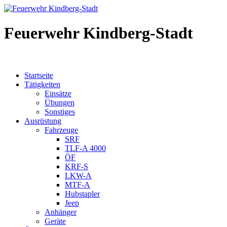
Feuerwehr Kindberg-Stadt
Startseite
Tätigkeiten
Einsätze
Übungen
Sonstiges
Ausrüstung
Fahrzeuge
SRF
TLF-A 4000
ÖF
KRF-S
LKW-A
MTF-A
Hubstapler
Jeep
Anhänger
Geräte