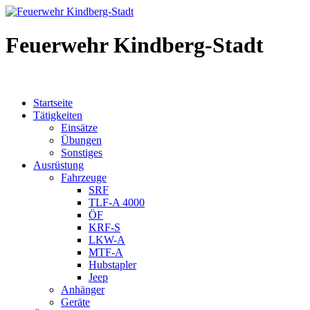
Feuerwehr Kindberg-Stadt
Startseite
Tätigkeiten
Einsätze
Übungen
Sonstiges
Ausrüstung
Fahrzeuge
SRF
TLF-A 4000
ÖF
KRF-S
LKW-A
MTF-A
Hubstapler
Jeep
Anhänger
Geräte