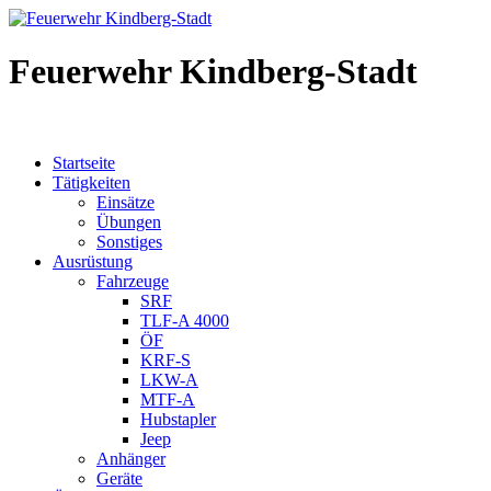
Feuerwehr Kindberg-Stadt
Startseite
Tätigkeiten
Einsätze
Übungen
Sonstiges
Ausrüstung
Fahrzeuge
SRF
TLF-A 4000
ÖF
KRF-S
LKW-A
MTF-A
Hubstapler
Jeep
Anhänger
Geräte