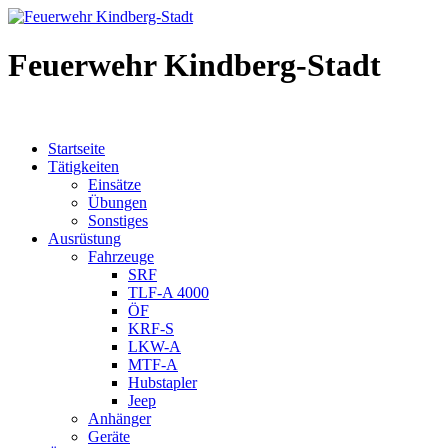
Feuerwehr Kindberg-Stadt
Startseite
Tätigkeiten
Einsätze
Übungen
Sonstiges
Ausrüstung
Fahrzeuge
SRF
TLF-A 4000
ÖF
KRF-S
LKW-A
MTF-A
Hubstapler
Jeep
Anhänger
Geräte