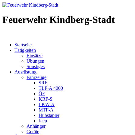
Feuerwehr Kindberg-Stadt
Startseite
Tätigkeiten
Einsätze
Übungen
Sonstiges
Ausrüstung
Fahrzeuge
SRF
TLF-A 4000
ÖF
KRF-S
LKW-A
MTF-A
Hubstapler
Jeep
Anhänger
Geräte