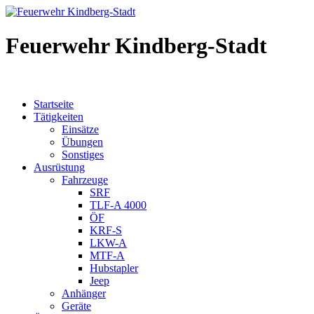
Feuerwehr Kindberg-Stadt
Startseite
Tätigkeiten
Einsätze
Übungen
Sonstiges
Ausrüstung
Fahrzeuge
SRF
TLF-A 4000
ÖF
KRF-S
LKW-A
MTF-A
Hubstapler
Jeep
Anhänger
Geräte