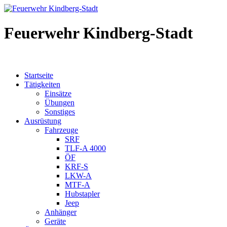
Feuerwehr Kindberg-Stadt
Startseite
Tätigkeiten
Einsätze
Übungen
Sonstiges
Ausrüstung
Fahrzeuge
SRF
TLF-A 4000
ÖF
KRF-S
LKW-A
MTF-A
Hubstapler
Jeep
Anhänger
Geräte