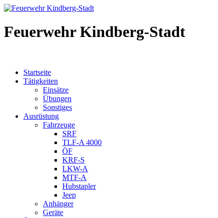
Feuerwehr Kindberg-Stadt
Startseite
Tätigkeiten
Einsätze
Übungen
Sonstiges
Ausrüstung
Fahrzeuge
SRF
TLF-A 4000
ÖF
KRF-S
LKW-A
MTF-A
Hubstapler
Jeep
Anhänger
Geräte