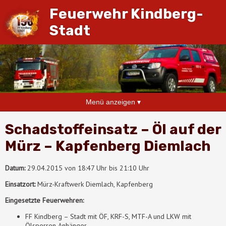
Feuerwehr Kindberg-
Stadt
Menü anzeigen ▾
Schadstoffeinsatz – Öl auf der
Mürz – Kapfenberg Diemlach
Datum:
29.04.2015 von 18:47 Uhr bis 21:10 Uhr
Einsatzort:
Mürz-Kraftwerk Diemlach, Kapfenberg
Eingesetzte Feuerwehren:
FF Kindberg – Stadt mit ÖF, KRF-S, MTF-A und LKW mit
Ölsperren Anhänger