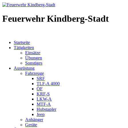
Feuerwehr Kindberg-Stadt
Startseite
Tätigkeiten
Einsätze
Übungen
Sonstiges
Ausrüstung
Fahrzeuge
SRF
TLF-A 4000
ÖF
KRF-S
LKW-A
MTF-A
Hubstapler
Jeep
Anhänger
Geräte