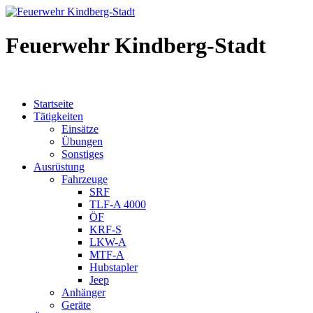
Feuerwehr Kindberg-Stadt
Startseite
Tätigkeiten
Einsätze
Übungen
Sonstiges
Ausrüstung
Fahrzeuge
SRF
TLF-A 4000
ÖF
KRF-S
LKW-A
MTF-A
Hubstapler
Jeep
Anhänger
Geräte