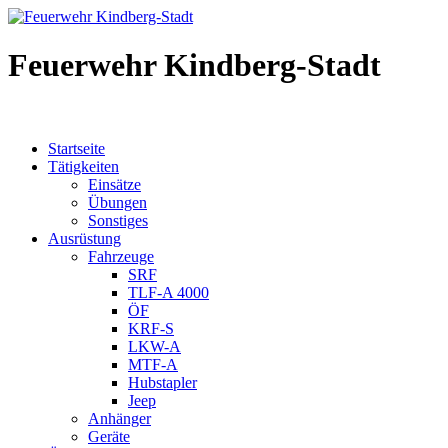
Feuerwehr Kindberg-Stadt
Startseite
Tätigkeiten
Einsätze
Übungen
Sonstiges
Ausrüstung
Fahrzeuge
SRF
TLF-A 4000
ÖF
KRF-S
LKW-A
MTF-A
Hubstapler
Jeep
Anhänger
Geräte