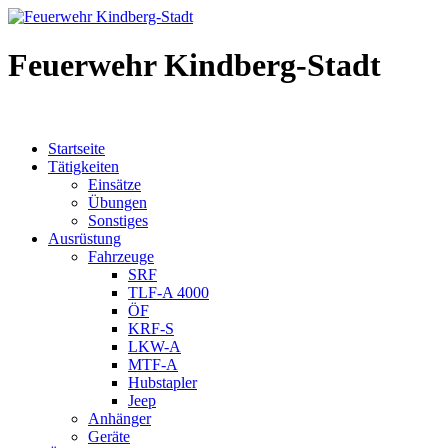
Feuerwehr Kindberg-Stadt
Startseite
Tätigkeiten
Einsätze
Übungen
Sonstiges
Ausrüstung
Fahrzeuge
SRF
TLF-A 4000
ÖF
KRF-S
LKW-A
MTF-A
Hubstapler
Jeep
Anhänger
Geräte