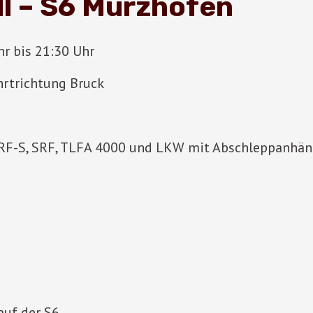
l – S6 Mürzhofen
r bis 21:30 Uhr
hrtrichtung Bruck
KRF-S, SRF, TLFA 4000 und LKW mit Abschleppanhän
uf der S6.