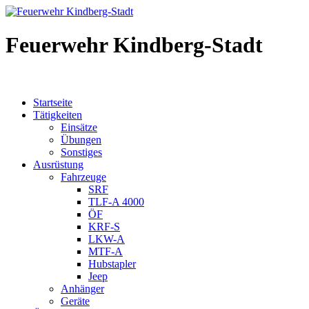
Feuerwehr Kindberg-Stadt
Startseite
Tätigkeiten
Einsätze
Übungen
Sonstiges
Ausrüstung
Fahrzeuge
SRF
TLF-A 4000
ÖF
KRF-S
LKW-A
MTF-A
Hubstapler
Jeep
Anhänger
Geräte